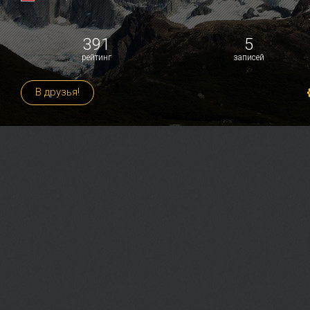
391
5
рейтинг
записей
В друзья!