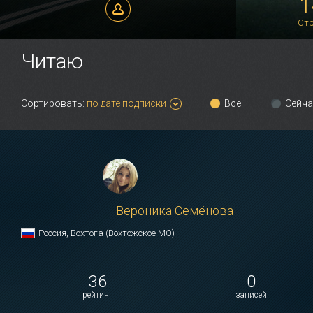
1
Ст
Путешествие на машине
Читаю
по Европе
Сортировать:
по дате подписки
Все
Сейча
Вероника Семёнова
Россия, Вохтога (Вохтожское МО)
36
0
рейтинг
записей