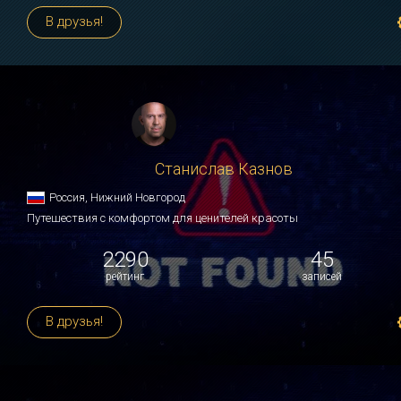
В друзья!
Станислав Казнов
Россия, Нижний Новгород
Путешествия с комфортом для ценителей красоты
2290
45
рейтинг
записей
В друзья!