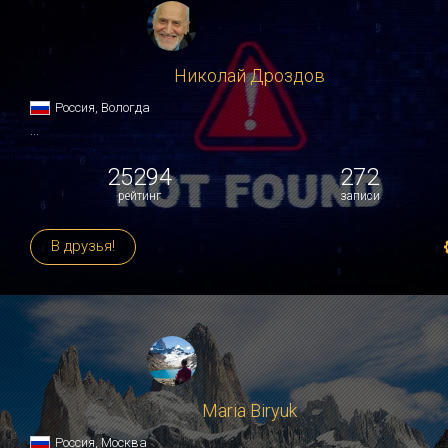
Николай Дроздов
Россия, Вологда
...
25294
272
рейтинг
записи
В друзья!
Maria Biryuk
Россия, Москва